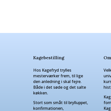
Kagebestilling
Om
Hos Kagefryd trylles
Vel
mesterværker frem, til lige
uni
den anledning i skal fejre.
kur
Både i det søde og det salte
hist
køkken.
Kag
Stort som småt til brylluppet,
for
konfirmationen,
Kag