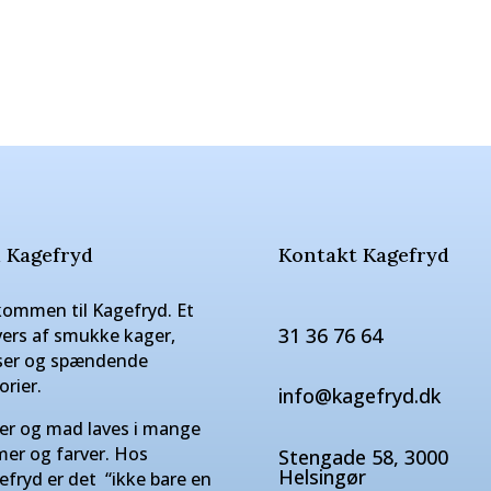
 Kagefryd
Kontakt Kagefryd
kommen til Kagefryd. Et
31 36 76 64
vers af smukke kager,
ser og spændende
orier.
info@kagefryd.dk
er og mad laves i mange
mer og farver. Hos
Stengade 58, 3000
Helsingør
efryd er det “ikke bare en