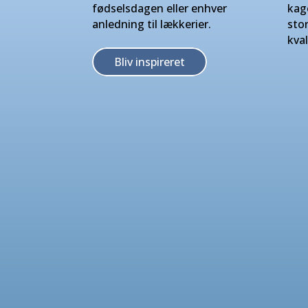
fødselsdagen eller enhver
kag
anledning til lækkerier.
sto
kval
Bliv inspireret