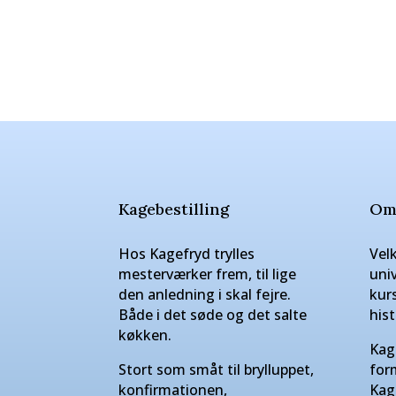
Kagebestilling
Om
Hos Kagefryd trylles
Vel
mesterværker frem, til lige
uni
den anledning i skal fejre.
kur
Både i det søde og det salte
hist
køkken.
Kag
Stort som småt til brylluppet,
for
konfirmationen,
Kag