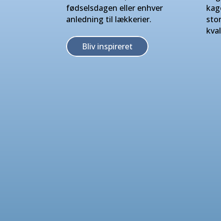
fødselsdagen eller enhver
kag
anledning til lækkerier.
sto
kval
Bliv inspireret