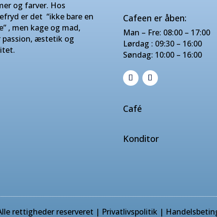
mer og farver. Hos
efryd er det “ikke bare en
Cafeen er åben:
e” , men kage og mad,
Man – Fre: 08:00 – 17:00
r passion, æstetik og
Lørdag : 09:30 – 16:00
itet.
Søndag: 10:00 – 16:00
Café
Konditor
lle rettigheder reserveret |
Privatlivspolitik
|
Handelsbetin