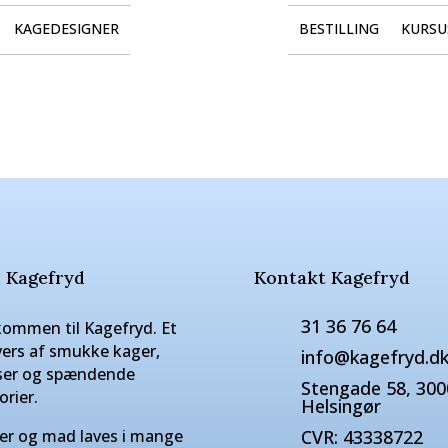
KAGEDESIGNER
BESTILLING
KURSU
 Kagefryd
Kontakt Kagefryd
31 36 76 64
kommen til Kagefryd. Et
vers af smukke kager,
info@kagefryd.d
ser og spændende
Stengade 58, 300
orier.
Helsingør
er og mad laves i mange
CVR: 43338722