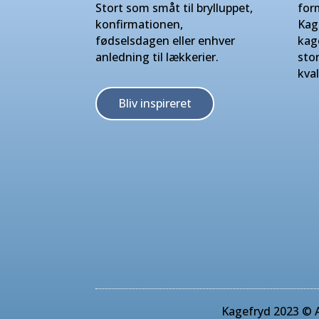
Stort som småt til brylluppet,
for
konfirmationen,
Kag
fødselsdagen eller enhver
kag
anledning til lækkerier.
sto
kval
Bliv inspireret
Kagefryd 2023 © A