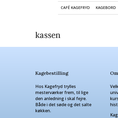
CAFÉ KAGEFRYD
KAGEBORD
kassen
Kagebestilling
Om
Hos Kagefryd trylles
Vel
mesterværker frem, til lige
uni
den anledning i skal fejre.
kur
Både i det søde og det salte
hist
køkken.
Kag